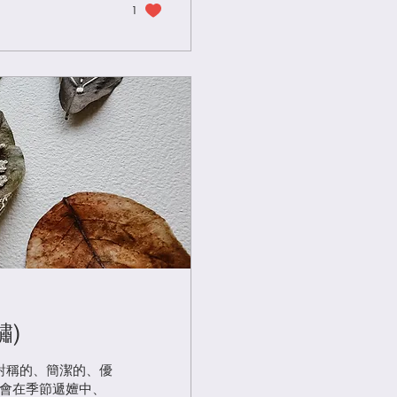
1
繡)
對稱的、簡潔的、優
也會在季節遞嬗中、