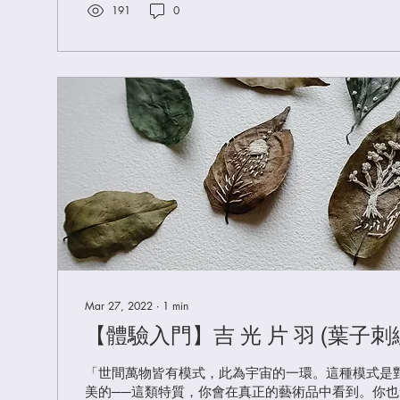
191
0
Mar 27, 2022
∙
1
min
【體驗入門】吉 光 片 羽 (葉子刺
「世間萬物皆有模式，此為宇宙的一環。這種模式是
美的──這類特質，你會在真正的藝術品中看到。你