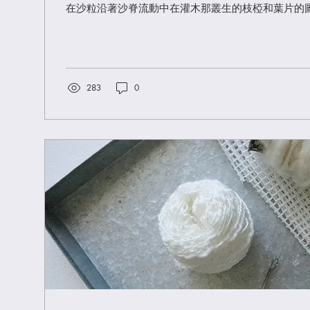
在沙粒沿著沙脊流動中在灌木那叢生的枝椏和葉片的
圖募仿這種模式，將之複製到我們的生活和社會中，
及形式。然而，在尋...
283
0