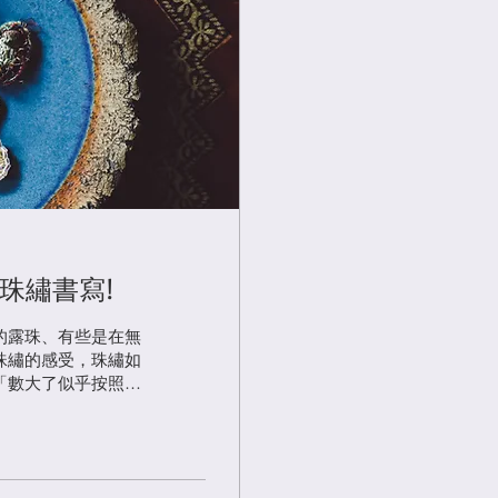
珠繡書寫!
的露珠、有些是在無
珠繡的感受，珠繡如
「數大了似乎按照著
的節奏，一種特殊的