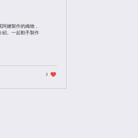
或阿嬤製作的織物，
介紹。一起動手製作
3