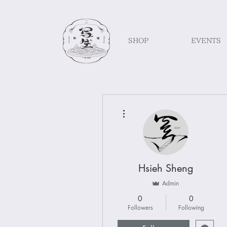
SHOP
EVENTS
More actions
Hsieh Sheng
Admin
0
0
Followers
Following