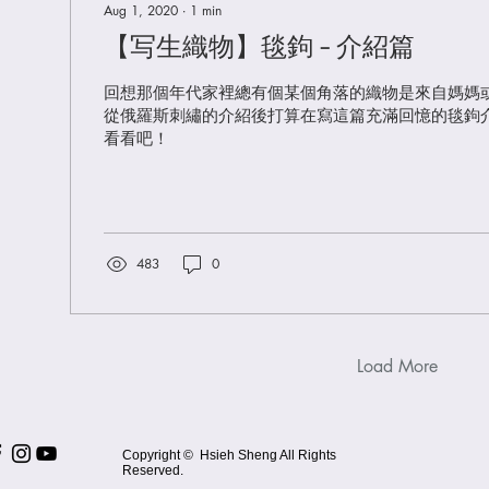
Aug 1, 2020
∙
1
min
【写生織物】毯鉤 - 介紹篇
回想那個年代家裡總有個某個角落的織物是來自媽媽
從俄羅斯刺繡的介紹後打算在寫這篇充滿回憶的毯鉤
看看吧！
483
0
Load More
Copyright © Hsieh Sheng All Rights
Reserved.