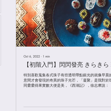
Oct 6, 2022
∙
1
min
【初階入門】閃閃發亮 きらきら 
特別喜歡蒐集各式珠子有些透明帶點銀光的就像早晨
意間才會發現的奇異的珠子光芒，「凝聚」是我對於
同纍纍得果實數大便是美，《西湖記》，徐志摩說：
一種自然律，自然的會有一種特別的排列，一種特別
式樣…。」完成作品...