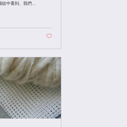
圖紋中看到。我們試
追求這種節奏、律動