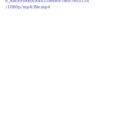
e_dbce958e0c84421f86fce7bce7e03124
/1080p/mp4/file.mp4