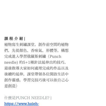
課 程 介 紹 | 
植物寫生刺繡課堂，創作前空間的植物
們，先從顏色、香味氣、形體等，構想
完成進入學習俄羅斯刺繡（Punch 
needle) 的5+1種針法延伸出的技巧，
最後教導大家如何處理完成的作品以及
後續的延伸，課堂帶領各位開啟生活中
創作靈感，學習完技巧後可以依自己心
意創造）
什麼是PUNCH NEEDLE?
 |
https://www.hsieh-