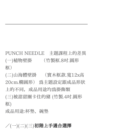
PUNCH NEEDLE　主題課程上的差異
(一)植物壁掛　　（竹製框.8吋.圓形
框） 
(二)山海體壁掛    （實木框款.寬12x高
20cm.橢圓形） 為主題設定跟成品形狀
上的不同，成品用途均為掛飾類 
(三)被甜甜圈卡住的豬 (竹製.4吋.圓形
框)
成品用途:杯墊、碗墊
／(一)(二)(三)
初階上手適合選擇　