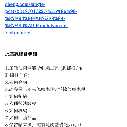
sheng.com/single-
post/2019/01/22/-%E5%86%99-
%E7%94%9F-%E7%B9%94-
%E7%89%A9-Punch-Needle-
Embroidery
此堂課將會學到 |
1.正確使用俄羅斯刺繡工具 (刺繡框/布
料線材介紹)
2.如何穿線
3.線段搓上不去怎麼處理? 浮線怎麼處理
4.如何拓搞
5.六種技法教授
6.如何收編
7.如何保護作品
8.學習結束後，擁有足夠基礎能力可以