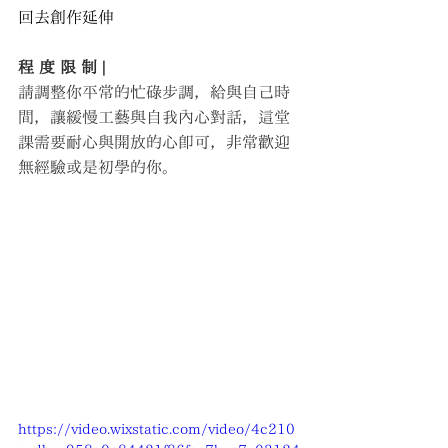
回去創作延伸
程 度 限 制 |
請調整你平常的忙碌步調，給與自己時
間，讓緩慢工藝與自我內心對話，這堂
課需要耐心與開放的心即可，非常歡迎
無經驗或是初學的你。 
https://video.wixstatic.com/video/4c210