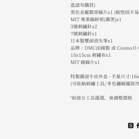
意請勿購買)
黑色金屬製穿線片x1 (較堅固不易
MIT 專業線紗剪(霧黑)x1
3號刺繡針x2
7號刺繡針x1
日本製雙頭消失筆x1
品牌：DMC法國製 或 Cosmo日
15x15cm 刺繡布x1
MIT 繞線片x1
特製霧面牛皮外盒 - 手量尺寸:16x1
(可收納刺繡工具/多色繡線擺放
*如部分工具漲價，會調整價格