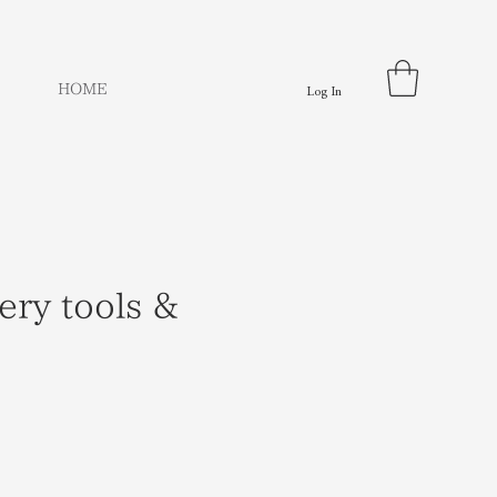
HOME
Log In
ry tools &
e