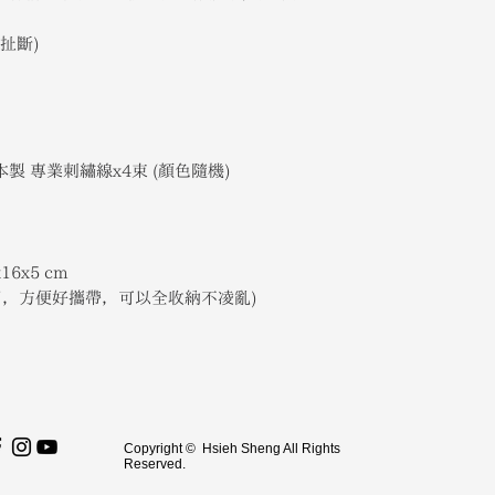
3.郵遞區號：
4.收件地址：
扯斷)
本製 專業刺繡線x4束 (顏色隨機)
6x5 cm
用，方便好攜帶，可以全收納不凌亂)
Copyright © Hsieh Sheng All Rights
Reserved.