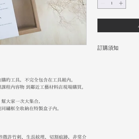
訂購須知
付 款 提 供 | 一
提供以下配送方式：郵
7-11/萊爾富/全家
完成匯款後，主動
自購的工具，不完全包含在工具組內。
表格
課程內容物 到鄰近工藝材料店現場購買。
超商取貨請回填 >
1.真實姓名：
，幫大家一次大集合，
2.收件人手機：
連同繡框全收納在特製盒子內。
3.門市名稱：請務必備
郵局請複製回填 >
1.真實姓名：
2.收件人手機：
些微許竹刺、生長紋理、切割痕跡，非常介