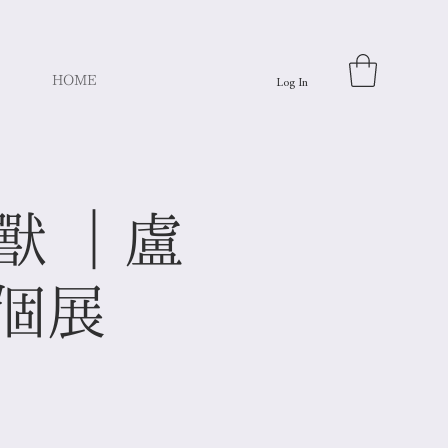
HOME
Log In
写 獸 ｜盧
 個展